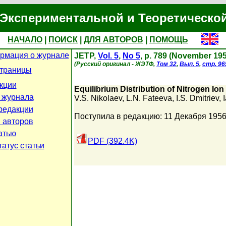
Экспериментальной и Теоретическо
НАЧАЛО
|
ПОИСК
|
ДЛЯ АВТОРОВ
|
ПОМОЩЬ
рмация о журнале
JETP,
Vol. 5
,
No 5
, p. 789 (November 19
(Русский оригинал - ЖЭТФ,
Том 32
,
Вып. 5
,
стр. 96
страницы
кции
Equilibrium Distribution of Nitrogen Io
 журнала
V.S. Nikolaev
,
L.N. Fateeva
,
I.S. Dmitriev
,
редакции
Поступила в редакцию: 11 Декабря 195
 авторов
атью
PDF (392.4K)
атус статьи