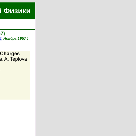
й Физики
57)
5
, Ноябрь 1957 )
n Charges
Ia. A. Teplova
6