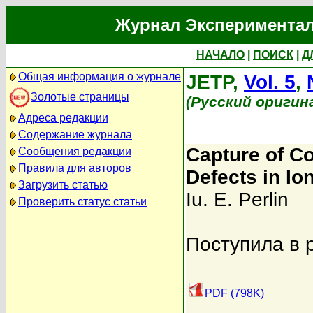
Журнал Экспериментал
НАЧАЛО
|
ПОИСК
|
Д
Общая информация о журнале
JETP,
Vol. 5
,
Золотые страницы
(Русский оригин
Адреса редакции
Содержание журнала
Capture of C
Сообщения редакции
Правила для авторов
Defects in Io
Загрузить статью
Iu. E. Perlin
Проверить статус статьи
Поступила в 
PDF (798K)