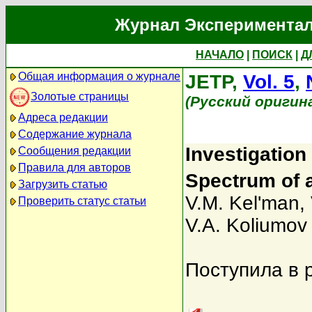
Журнал Экспериментал
НАЧАЛО
|
ПОИСК
|
Д
Общая информация о журнале
JETP,
Vol. 5
,
Золотые страницы
(Русский оригин
Адреса редакции
Содержание журнала
Investigation
Сообщения редакции
Правила для авторов
Spectrum of 
Загрузить статью
V.M. Kel'man
,
Проверить статус статьи
V.A. Koliumov
Поступила в 