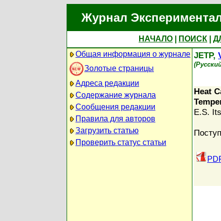
Журнал Экспериментал
НАЧАЛО
|
ПОИСК
|
Д
Общая информация о журнале
JETP,
(Русски
Золотые страницы
Адреса редакции
Heat C
Содержание журнала
Temper
Сообщения редакции
E.S. It
Правила для авторов
Загрузить статью
Поступ
Проверить статус статьи
PDF