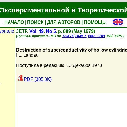
Экспериментальной и Теоретическо
НАЧАЛО
|
ПОИСК
|
ДЛЯ АВТОРОВ
|
ПОМОЩЬ
урнале
JETP,
Vol. 49
,
No 5
, p. 889 (May 1979)
(Русский оригинал - ЖЭТФ,
Том 76
,
Вып. 5
,
стр. 1749
, Май 1979 )
Destruction of superconductivity of hollow cylindric
I.L. Landau
Поступила в редакцию: 13 Декабря 1978
PDF (305.8K)
и