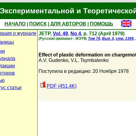
Экспериментальной и Теоретическо
НАЧАЛО
|
ПОИСК
|
ДЛЯ АВТОРОВ
|
ПОМОЩЬ
ация о журнале
JETP,
Vol. 49
,
No 4
, p. 712 (April 1979)
(Русский оригинал - ЖЭТФ,
Том 76
,
Вып. 4
,
стр. 1399
,
раницы
ии
Effect of plastic deformation on chargemot
урнала
A.V. Gudenko
,
V.L. Tsymbalenko
дакции
Поступила в редакцию: 20 Ноября 1978
второв
ью
PDF (451.4K)
ус статьи