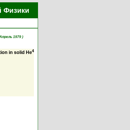
й Физики
 Апрель 1979 )
4
ion in solid He