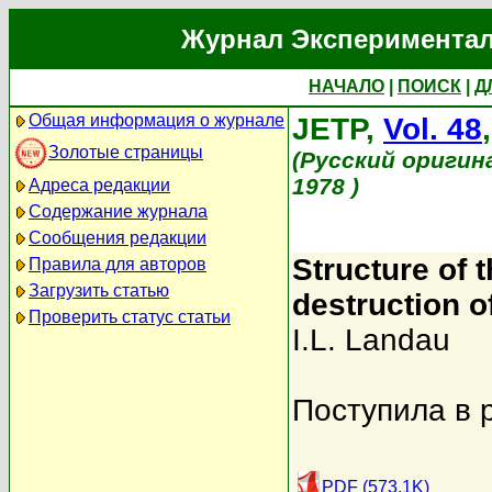
Журнал Экспериментал
НАЧАЛО
|
ПОИСК
|
Д
Общая информация о журнале
JETP,
Vol. 48
Золотые страницы
(Русский оригин
1978 )
Адреса редакции
Содержание журнала
Сообщения редакции
Structure of 
Правила для авторов
Загрузить статью
destruction o
Проверить статус статьи
I.L. Landau
Поступила в 
PDF (573.1K)