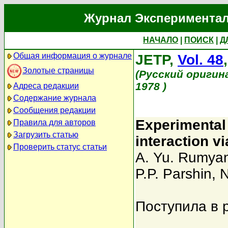
Журнал Экспериментал
НАЧАЛО
|
ПОИСК
|
Д
Общая информация о журнале
JETP,
Vol. 48
Золотые страницы
(Русский оригин
1978 )
Адреса редакции
Содержание журнала
Сообщения редакции
Experimental 
Правила для авторов
Загрузить статью
interaction v
Проверить статус статьи
A. Yu. Rumya
P.P. Parshin
,
N
Поступила в 