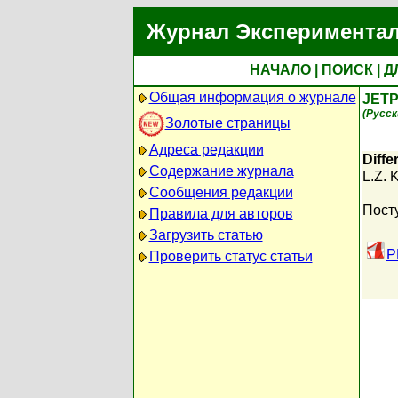
Журнал Экспериментал
НАЧАЛО
|
ПОИСК
|
Д
Общая информация о журнале
JETP
(Русск
Золотые страницы
Адреса редакции
Diffe
Содержание журнала
L.Z. 
Сообщения редакции
Пост
Правила для авторов
Загрузить статью
P
Проверить статус статьи