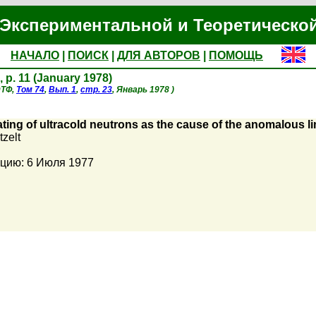
Экспериментальной и Теоретическо
НАЧАЛО
|
ПОИСК
|
ДЛЯ АВТОРОВ
|
ПОМОЩЬ
, p. 11 (January 1978)
ЭТФ,
Том 74
,
Вып. 1
,
стр. 23
, Январь 1978 )
ting of ultracold neutrons as the cause of the anomalous lim
tzelt
кцию: 6 Июля 1977