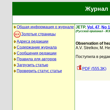
Журнал 
Общая информация о журнале
JETP,
Vol. 47
,
No 1
(Русский оригинал - Ж
Золотые страницы
Адреса редакции
Observation of hea
Содержание журнала
A.V. Strelkov
,
M. He
Сообщения редакции
Поступила в реда
Правила для авторов
Загрузить статью
PDF (555.3K)
Проверить статус статьи