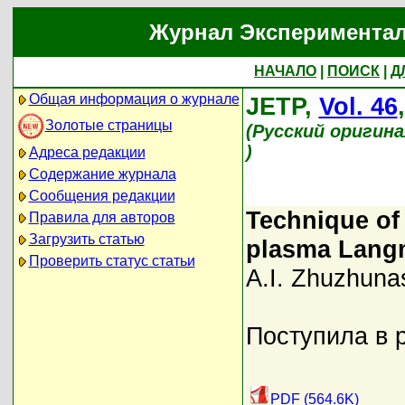
Журнал Экспериментал
НАЧАЛО
|
ПОИСК
|
Д
Общая информация о журнале
JETP,
Vol. 46
Золотые страницы
(Русский оригин
)
Адреса редакции
Содержание журнала
Сообщения редакции
Technique of 
Правила для авторов
Загрузить статью
plasma Langm
Проверить статус статьи
A.I. Zhuzhunas
Поступила в 
PDF (564.6K)