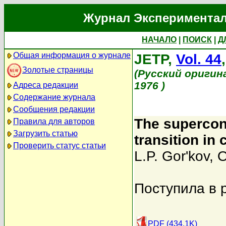
Журнал Экспериментал
НАЧАЛО
|
ПОИСК
|
Д
Общая информация о журнале
JETP,
Vol. 44
Золотые страницы
(Русский оригин
1976 )
Адреса редакции
Содержание журнала
Сообщения редакции
The supercond
Правила для авторов
Загрузить статью
transition in
Проверить статус статьи
L.P. Gor'kov
,
O
Поступила в 
PDF (434.1K)