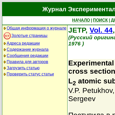
Журнал Экспериментал
НАЧАЛО
|
ПОИСК
|
Д
Общая информация о журнале
JETP,
Vol. 44
Золотые страницы
(Русский оригин
1976 )
Адреса редакции
Содержание журнала
Сообщения редакции
Experimental 
Правила для авторов
Загрузить статью
cross section
Проверить статус статьи
L
atomic sub
2
V.P. Petukhov
Sergeev