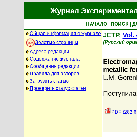
Журнал Экспериментал
НАЧАЛО
|
ПОИСК
|
Д
Общая информация о журнале
JETP,
Vol.
(Русский ори
Золотые страницы
Адреса редакции
Содержание журнала
Electromag
Сообщения редакции
metallic f
Правила для авторов
L.M. Goren
Загрузить статью
Проверить статус статьи
Поступила
PDF (282.6