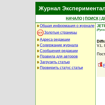
Журнал Экспериментал
НАЧАЛО
|
ПОИСК
|
Д
Общая информация о журнале
JET
(Русс
Золотые страницы
Адреса редакции
Diff
Содержание журнала
V.L.
Сообщения редакции
Пост
Правила для авторов
Загрузить статью
Проверить статус статьи