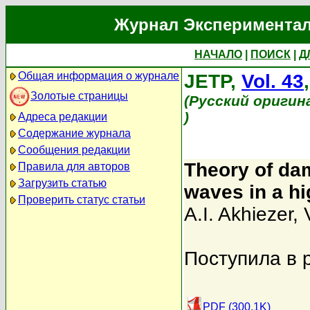
Журнал Экспериментал
НАЧАЛО
|
ПОИСК
|
Д
Общая информация о журнале
JETP,
Vol. 43
Золотые страницы
(Русский оригин
)
Адреса редакции
Содержание журнала
Сообщения редакции
Theory of da
Правила для авторов
Загрузить статью
waves in a h
Проверить статус статьи
A.I. Akhiezer
,
Поступила в 
PDF (300.1K)