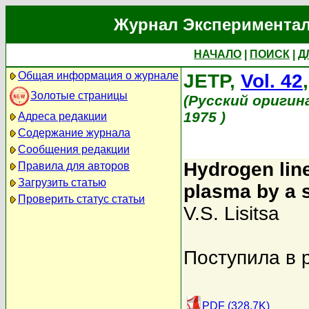
Журнал Экспериментал
НАЧАЛО
|
ПОИСК
|
Д
Общая информация о журнале
JETP,
Vol. 42
Золотые страницы
(Русский оригин
1975 )
Адреса редакции
Содержание журнала
Сообщения редакции
Hydrogen lin
Правила для авторов
Загрузить статью
plasma by a s
Проверить статус статьи
V.S. Lisitsa
Поступила в 
PDF (328.7K)