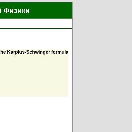
й Физики
 the Karplus-Schwinger formula