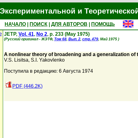
Экспериментальной и Теоретическо
НАЧАЛО
|
ПОИСК
|
ДЛЯ АВТОРОВ
|
ПОМОЩЬ
е
JETP,
Vol. 41
,
No 2
, p. 233 (May 1975)
(Русский оригинал - ЖЭТФ,
Том 68
,
Вып. 2
,
стр. 479
, Май 1975 )
A nonlinear theory of broadening and a generalization of
V.S. Lisitsa
,
S.I. Yakovlenko
Поступила в редакцию: 6 Августа 1974
PDF (446.2K)