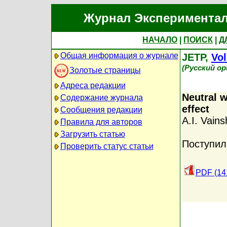
Журнал Экспериментал
НАЧАЛО
|
ПОИСК
|
Д
Общая информация о журнале
JETP,
Vol
(Русский о
Золотые страницы
Адреса редакции
Neutral w
Содержание журнала
effect
Сообщения редакции
A.I. Vains
Правила для авторов
Загрузить статью
Поступил
Проверить статус статьи
PDF (14