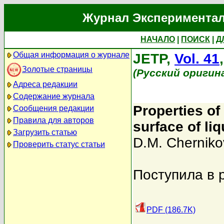
Журнал Экспериментал
НАЧАЛО
|
ПОИСК
|
Д
Общая информация о журнале
JETP,
Vol. 41
Золотые страницы
(Русский оригин
Адреса редакции
Содержание журнала
Properties of
Сообщения редакции
Правила для авторов
surface of li
Загрузить статью
D.M. Cherniko
Проверить статус статьи
Поступила в 
PDF (186.7K)