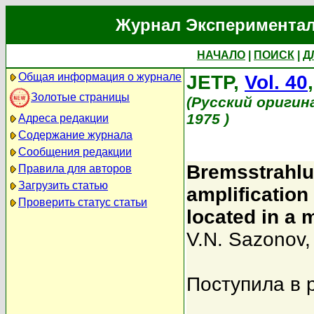
Журнал Экспериментал
НАЧАЛО
|
ПОИСК
|
Д
Общая информация о журнале
JETP,
Vol. 40
Золотые страницы
(Русский оригин
1975 )
Адреса редакции
Содержание журнала
Сообщения редакции
Bremsstrahlun
Правила для авторов
Загрузить статью
amplification
Проверить статус статьи
located in a 
V.N. Sazonov
Поступила в 