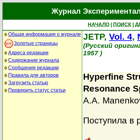
Журнал Экспериментал
НАЧАЛО
|
ПОИСК
|
Д
Общая информация о журнале
JETP,
Vol. 4
,
Золотые страницы
(Русский оригин
1957 )
Адреса редакции
Содержание журнала
Сообщения редакции
Hyperfine Str
Правила для авторов
Загрузить статью
Resonance S
Проверить статус статьи
A.A. Manenko
Поступила в 