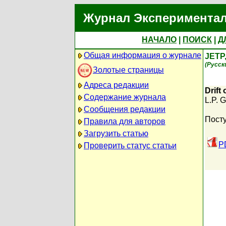
Журнал Экспериментал
НАЧАЛО
|
ПОИСК
|
Д
Общая информация о журнале
JETP
(Русск
Золотые страницы
Адреса редакции
Drift 
Содержание журнала
L.P. 
Сообщения редакции
Посту
Правила для авторов
Загрузить статью
P
Проверить статус статьи