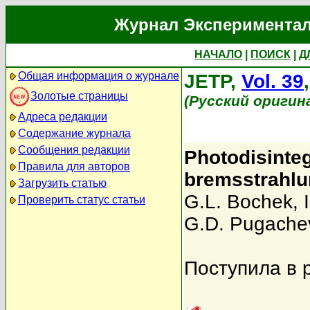
Журнал Экспериментал
НАЧАЛО
|
ПОИСК
|
Д
Общая информация о журнале
JETP,
Vol. 39
Золотые страницы
(Русский оригин
Адреса редакции
Содержание журнала
Сообщения редакции
Photodisinteg
Правила для авторов
bremsstrahl
Загрузить статью
G.L. Bochek
,
Проверить статус статьи
G.D. Pugache
Поступила в 