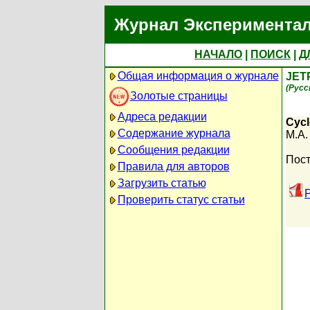
Журнал Экспериментал
НАЧАЛО
|
ПОИСК
|
Д
Общая информация о журнале
JET
(Русс
Золотые страницы
Адреса редакции
Cycl
Содержание журнала
M.A.
Сообщения редакции
Пост
Правила для авторов
Загрузить статью
Проверить статус статьи