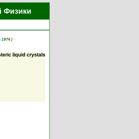
й Физики
 1974 )
teric liquid crystals