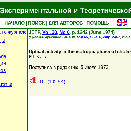
Экспериментальной и Теоретическо
НАЧАЛО
|
ПОИСК
|
ДЛЯ АВТОРОВ
|
ПОМОЩЬ
я о журнале
JETP,
Vol. 38
,
No 6
, p. 1242 (June 1974)
(Русский оригинал - ЖЭТФ,
Том 65
,
Вып. 6
,
стр. 2487
, Июнь
цы
Optical activity in the isotropic phase of choles
ала
E.I. Kats
ции
Поступила в редакцию: 5 Июля 1973
ров
PDF (192.5K)
статьи