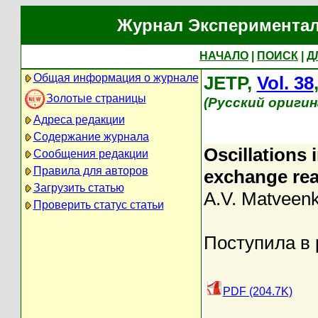
Журнал Экспериментал
НАЧАЛО
|
ПОИСК
|
Д
Общая информация о журнале
JETP,
Vol. 38
Золотые страницы
(Русский оригин
Адреса редакции
Содержание журнала
Oscillations 
Сообщения редакции
Правила для авторов
exchange re
Загрузить статью
A.V. Matveen
Проверить статус статьи
Поступила в 
PDF (204.7K)