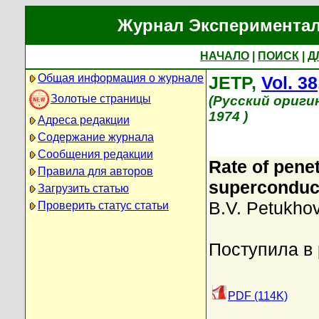
Журнал Экспериментал
НАЧАЛО
|
ПОИСК
|
Д
Общая информация о журнале
JETP,
Vol. 38
Золотые страницы
(Русский ориги
1974 )
Адреса редакции
Содержание журнала
Сообщения редакции
Rate of penet
Правила для авторов
superconduc
Загрузить статью
B.V. Petukho
Проверить статус статьи
Поступила в
PDF (114K)