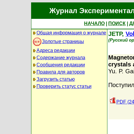
Журнал Экспериментал
НАЧАЛО
|
ПОИСК
|
Д
Общая информация о журнале
JETP,
Vol
(Русский о
Золотые страницы
Адреса редакции
Magnetor
Содержание журнала
crystals 
Сообщения редакции
Yu. P. Ga
Правила для авторов
Загрузить статью
Поступил
Проверить статус статьи
PDF (24