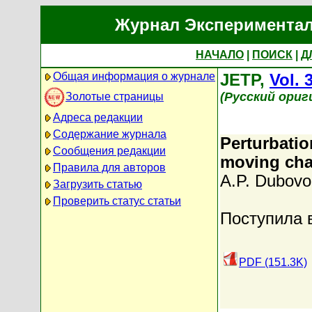
Журнал Экспериментал
НАЧАЛО
|
ПОИСК
|
Д
Общая информация о журнале
JETP,
Vol. 
(Русский ориг
Золотые страницы
Адреса редакции
Содержание журнала
Perturbatio
Сообщения редакции
moving cha
Правила для авторов
A.P. Dubovo
Загрузить статью
Проверить статус статьи
Поступила 
PDF (151.3K)