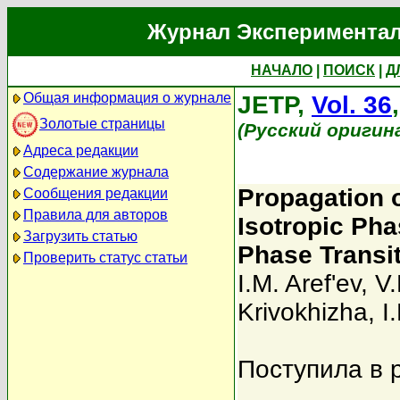
Журнал Экспериментал
НАЧАЛО
|
ПОИСК
|
Д
Общая информация о журнале
JETP,
Vol. 36
Золотые страницы
(Русский оригин
Адреса редакции
Содержание журнала
Propagation 
Сообщения редакции
Правила для авторов
Isotropic Pha
Загрузить статью
Phase Transi
Проверить статус статьи
I.M. Aref'ev
,
V.
Krivokhizha
,
I
Поступила в 