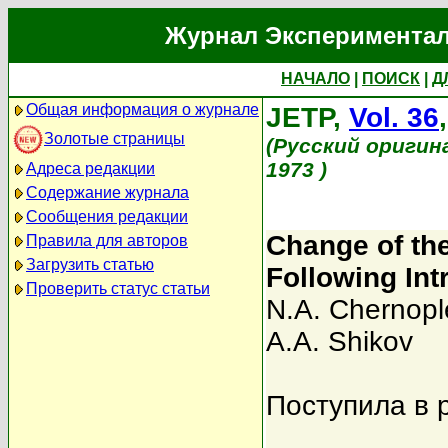
Журнал Экспериментал
НАЧАЛО
|
ПОИСК
|
Д
Общая информация о журнале
JETP,
Vol. 36
Золотые страницы
(Русский оригин
1973 )
Адреса редакции
Содержание журнала
Сообщения редакции
Change of t
Правила для авторов
Загрузить статью
Following Int
Проверить статус статьи
N.A. Chernopl
A.A. Shikov
Поступила в 