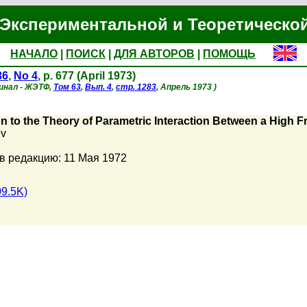
Экспериментальной и Теоретическо
НАЧАЛО
|
ПОИСК
|
ДЛЯ АВТОРОВ
|
ПОМОЩЬ
36
,
No 4
, p. 677 (April 1973)
инал - ЖЭТФ,
Том 63
,
Вып. 4
,
стр. 1283
, Апрель 1973 )
on to the Theory of Parametric Interaction Between a High 
ev
в редакцию: 11 Мая 1972
9.5K)