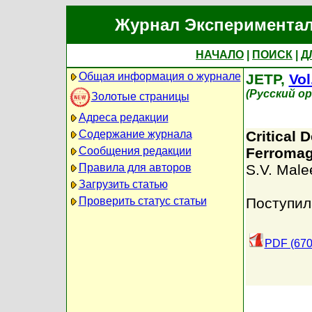
Журнал Экспериментал
НАЧАЛО
|
ПОИСК
|
Д
Общая информация о журнале
JETP,
Vol
(Русский о
Золотые страницы
Адреса редакции
Содержание журнала
Critical 
Сообщения редакции
Ferromag
Правила для авторов
S.V. Male
Загрузить статью
Проверить статус статьи
Поступил
PDF (670