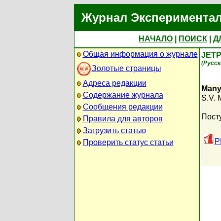
Журнал Экспериментал
НАЧАЛО
|
ПОИСК
|
Д
Общая информация о журнале
JETP
(Русск
Золотые страницы
Адреса редакции
Many-
Содержание журнала
S.V. 
Сообщения редакции
Пост
Правила для авторов
Загрузить статью
P
Проверить статус статьи