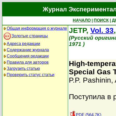
Журнал Экспериментал
НАЧАЛО
|
ПОИСК
|
Д
Общая информация о журнале
JETP,
Vol. 33
Золотые страницы
(Русский оригин
1971 )
Адреса редакции
Содержание журнала
Сообщения редакции
High-tempera
Правила для авторов
Загрузить статью
Special Gas 
Проверить статус статьи
P.P. Pashinin
,
Поступила в 
PDF (564.7K)