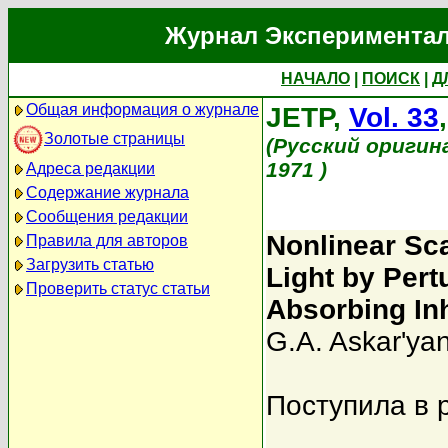
Журнал Экспериментал
НАЧАЛО
|
ПОИСК
|
Д
Общая информация о журнале
JETP,
Vol. 33
Золотые страницы
(Русский оригин
1971 )
Адреса редакции
Содержание журнала
Сообщения редакции
Nonlinear Sca
Правила для авторов
Загрузить статью
Light by Pert
Проверить статус статьи
Absorbing In
G.A. Askar'ya
Поступила в 