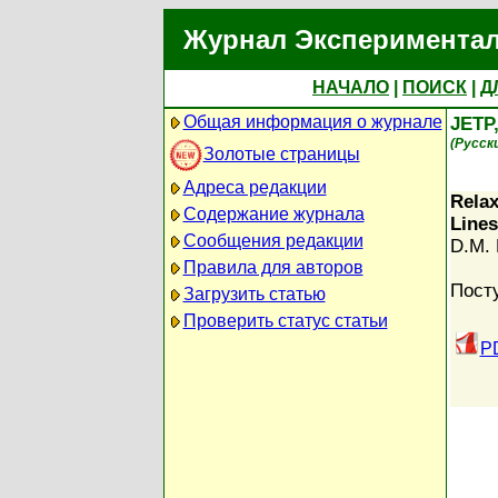
Журнал Экспериментал
НАЧАЛО
|
ПОИСК
|
Д
Общая информация о журнале
JETP
(Русск
Золотые страницы
Адреса редакции
Rela
Содержание журнала
Lines
Сообщения редакции
D.M. 
Правила для авторов
Посту
Загрузить статью
Проверить статус статьи
PD