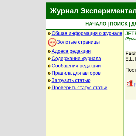
Журнал Экспериментал
НАЧАЛО
|
ПОИСК
|
Д
Общая информация о журнале
JET
(Русс
Золотые страницы
Адреса редакции
Exci
Содержание журнала
E.L.
Сообщения редакции
Пост
Правила для авторов
Загрузить статью
P
Проверить статус статьи