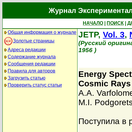
Журнал Экспериментал
НАЧАЛО
|
ПОИСК
|
Д
Общая информация о журнале
JETP,
Vol. 3
,
Золотые страницы
(Русский оригин
1956 )
Адреса редакции
Содержание журнала
Сообщения редакции
Правила для авторов
Energy Spect
Загрузить статью
Cosmic Rays 
Проверить статус статьи
A.A. Varfolom
M.I. Podgorets
Поступила в 