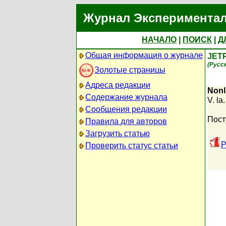
Журнал Экспериментал
НАЧАЛО
|
ПОИСК
|
Д
Общая информация о журнале
JET
(Русс
Золотые страницы
Адреса редакции
Nonl
Содержание журнала
V. la
Сообщения редакции
Пост
Правила для авторов
Загрузить статью
P
Проверить статус статьи