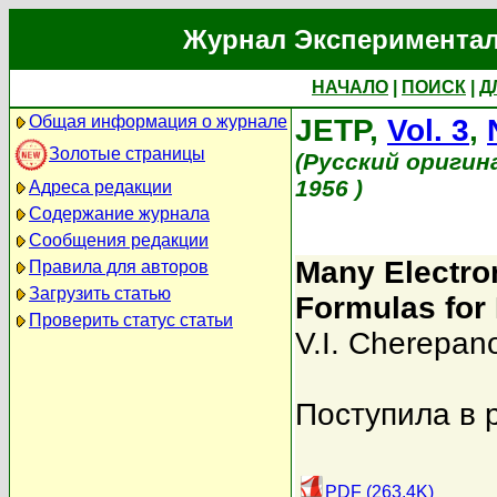
Журнал Экспериментал
НАЧАЛО
|
ПОИСК
|
Д
Общая информация о журнале
JETP,
Vol. 3
,
Золотые страницы
(Русский оригин
1956 )
Адреса редакции
Содержание журнала
Сообщения редакции
Many Electro
Правила для авторов
Загрузить статью
Formulas for 
Проверить статус статьи
V.I. Cherepan
Поступила в 
PDF (263.4K)