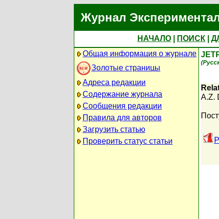
Журнал Экспериментал
НАЧАЛО
|
ПОИСК
|
Д
Общая информация о журнале
JET
(Русс
Золотые страницы
Адреса редакции
Relat
Содержание журнала
A.Z. 
Сообщения редакции
Пост
Правила для авторов
Загрузить статью
P
Проверить статус статьи