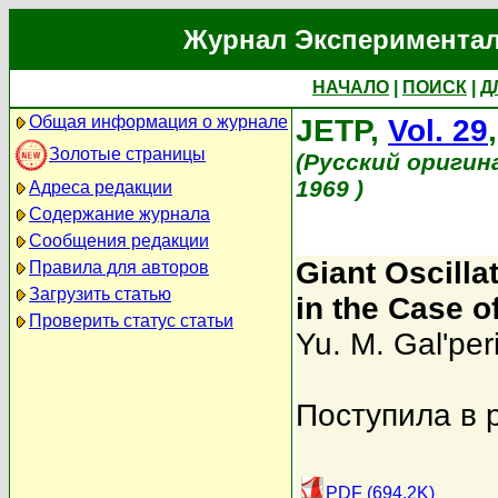
Журнал Экспериментал
НАЧАЛО
|
ПОИСК
|
Д
Общая информация о журнале
JETP,
Vol. 29
Золотые страницы
(Русский оригин
1969 )
Адреса редакции
Содержание журнала
Сообщения редакции
Giant Oscilla
Правила для авторов
Загрузить статью
in the Case o
Проверить статус статьи
Yu. M. Gal'per
Поступила в 
PDF (694.2K)