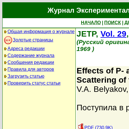
Журнал Экспериментал
НАЧАЛО
|
ПОИСК
|
Д
Общая информация о журнале
JETP,
Vol. 29
Золотые страницы
(Русский оригин
1969 )
Адреса редакции
Содержание журнала
Сообщения редакции
Effects of P-
Правила для авторов
Загрузить статью
Scattering of
Проверить статус статьи
V.A. Belyakov
Поступила в 
PDF (730.9K)