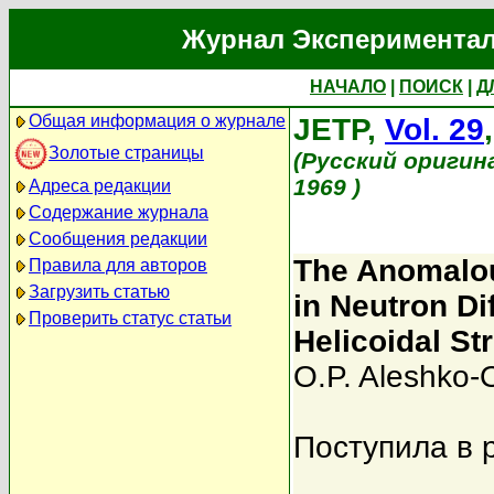
Журнал Экспериментал
НАЧАЛО
|
ПОИСК
|
Д
Общая информация о журнале
JETP,
Vol. 29
Золотые страницы
(Русский оригин
1969 )
Адреса редакции
Содержание журнала
Сообщения редакции
The Anomalous
Правила для авторов
Загрузить статью
in Neutron Di
Проверить статус статьи
Helicoidal St
O.P. Aleshko-
Поступила в 