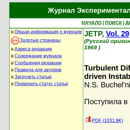
Журнал Экспериментал
НАЧАЛО
|
ПОИСК
|
Д
Общая информация о журнале
JETP,
Vol. 29
Золотые страницы
(Русский ориги
1969 )
Адреса редакции
Содержание журнала
Сообщения редакции
Turbulent Di
Правила для авторов
driven Instab
Загрузить статью
N.S. Buchel'n
Проверить статус статьи
Поступила в 
PDF (1031.9K)