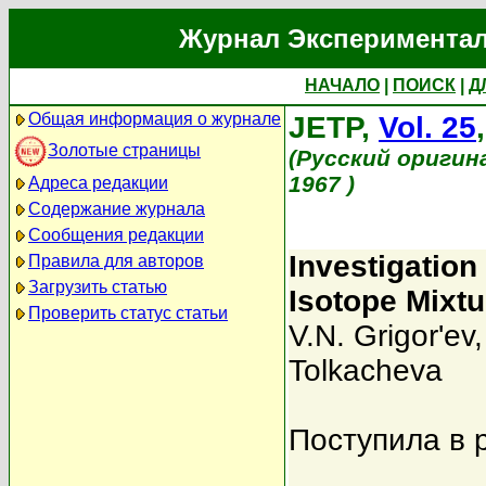
Журнал Экспериментал
НАЧАЛО
|
ПОИСК
|
Д
Общая информация о журнале
JETP,
Vol. 25
Золотые страницы
(Русский оригин
1967 )
Адреса редакции
Содержание журнала
Сообщения редакции
Investigation 
Правила для авторов
Загрузить статью
Isotope Mixt
Проверить статус статьи
V.N. Grigor'ev
Tolkacheva
Поступила в 