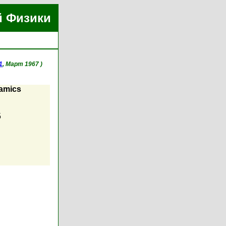
й Физики
1
, Март 1967 )
namics
5