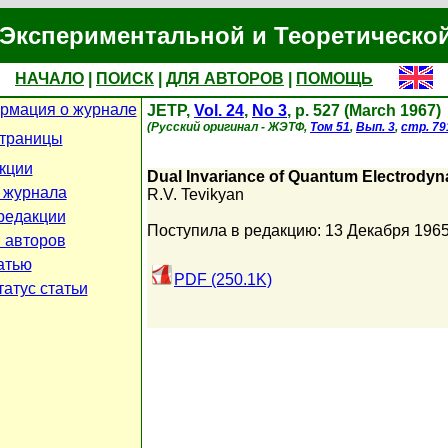
Экспериментальной и Теоретическо
НАЧАЛО
|
ПОИСК
|
ДЛЯ АВТОРОВ
|
ПОМОЩЬ
рмация о журнале
JETP,
Vol. 24
,
No 3
, p. 527 (March 1967)
(Русский оригинал - ЖЭТФ,
Том 51
,
Вып. 3
,
стр. 79
страницы
кции
Dual Invariance of Quantum Electrody
 журнала
R.V. Tevikyan
редакции
Поступила в редакцию: 13 Декабря 196
 авторов
атью
PDF (250.1K)
атус статьи