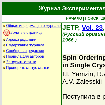
Журнал Экспериментал
НАЧАЛО
|
ПОИСК
|
Д
Общая информация о журнале
JETP,
Vol. 23
Золотые страницы
(Русский оригин
1966 )
Адреса редакции
Содержание журнала
Сообщения редакции
Spin Orderin
Правила для авторов
Загрузить статью
in Single Cry
Проверить статус статьи
I.I. Yamzin
,
R.
A.V. Zalesskii
Поступила в 